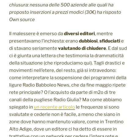
chiusura: nessuna delle 500 aziende alle quali ha
proposto inserzioni a prezzi modici (30€) ha risposto
Own source
Il malessere è emerso da
diversi editori
, mentre
presentavamo l’inchiesta: erano
dubbiosi
,
sfiduciati
e
di stavano seriamente
valutando di chiudere
. E dal sud
ci è giunta una lettera che testimonia la drammaticità
della situazione (che riproduciamo qui). Tagli drastici e
movimenti nell’etere, del resto, già si intravedono:
come interpretare la sospensione dei programmi della
ligure Radio Babboleo News, che da fine maggio ripete
rete principale? O l’acquisto da parte di m2o di tre
canali della pugliese Radio Giulia? Ma come abbiamo
spiegato in
un recente articolo
le frequenze si sono
svalutate e cederle non è facile, a meno che siano in
zone dove hanno mantenuto valore, come in Trentino
Alto Adige, dove un editore ci ha detto di essere in
trattative con un network per cedere l’intera rete e