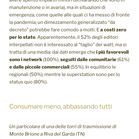
avere spento impianti minori dichiarando che sono in
manutenzione o in avaria), ma in situazioni di
emergenza, come quelle alle quali ci ha messo di fronte
la pandemia, un dimezzamento generalizzato “da
decreto” potrebbe fare comodo a molti. E
a costi zero
per lo stato
. Apparentemente, il 52% degli editori
interpellati non è interessato al “taglio” dei watt, ma si
tratta di una media: dai dati emerge che
i più favorevoli
sono i network
(100%),
seguiti dalle comunitarie
(61%)
e dalle piccole commerciali
(55%). In equilibrio le
regionali (50%), mentre le superstation sono per lo
status quo (80%).
Consumare meno, abbassando tutti
Un particolare di una delle torri di trasmissione di
Monte Brione a Riva del Garda (TN)