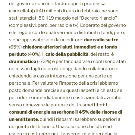
del governo sono in ritardo: dopo la promessa
(cancellata) di 40 milioni di euro in febbraio, ne sono
stati stanziati 50 il 19 maggio nel “Decreto rilancio”
(complessivi, però, per radio e tv). L’operato del governo
e le regole con le quali verranno distribuiti i fondi, però,
viene approvato solo da un editore:
due radio su tre
(65%)
chiedono ulteriori aiuti
,
immediati e a fondo
perduto
(40%). Il
calo della pubblicità
, del resto, è
drammatico
(-73%) e per far quadrare i conti sono stati
necessari tagli dolorosi, congedando collaboratori e
chiedendo la cassa integrazione per una parte del
personale. Per valutare l’impatto della crisi abbiamo
posto domande precise su questi aspetti e chiesto se
per ridurre immediatamente i costi aziendali avrebbe
senso dimezzare le potenze dei trasmettitori:
i
consumi di energia assorbono il 45% delle risorse di
un’emittente
, quindi i risparmi sarebbero superiori a
un quinto del bilancio. Una soluzione che oltre ad
essere a costo zero per il governo, migliorerebbe la