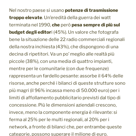
Nel nostro paese si usano
potenze di trasmissione
troppo elevate
. Un’eredità della guerra dei watt
terminata nel 1990,
che
però
pesa sempre di più sul
budget degli editor
i (45%). Un valore che fotografa
bene la situazione delle 22 radio commerciali regionali
della nostra inchiesta (43%), che dispongono di una
decina di ripetitori. Va un po’ meglio alle realtà più
piccole (38%), con una media di quattro impianti,
mentre per le comunitarie (con due frequenze)
rappresenta un fardello pesante: assorbe il 64% delle
risorse, anche perché i bilanci di queste strutture sono
più magri (il 96% incassa meno di 50.000 euro) per i
limiti di affollamento pubblicitario previsti dal tipo di
concessione. Più le dimensioni aziendali crescono,
invece, meno la componente energia è rilevante: si
ferma al 25% per le multi regionali, al 20% per i
network, a fronte di bilanci che, per entrambe queste
categorie, possono superare il milione di euro.