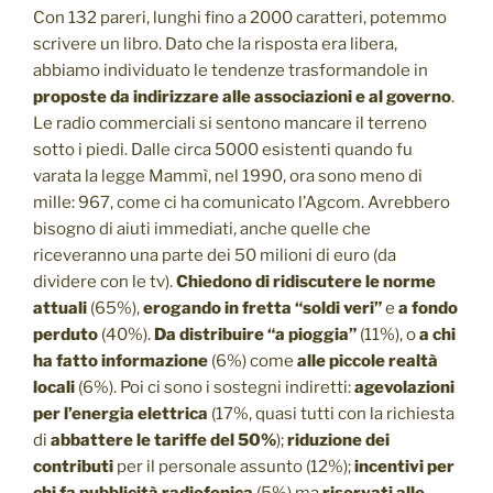
Con 132 pareri, lunghi fino a 2000 caratteri, potemmo
scrivere un libro. Dato che la risposta era libera,
abbiamo individuato le tendenze trasformandole in
proposte da indirizzare alle associazioni e al governo
.
Le radio commerciali si sentono mancare il terreno
sotto i piedi. Dalle circa 5000 esistenti quando fu
varata la legge Mammì, nel 1990, ora sono meno di
mille: 967, come ci ha comunicato l’Agcom. Avrebbero
bisogno di aiuti immediati, anche quelle che
riceveranno una parte dei 50 milioni di euro (da
dividere con le tv).
Chiedono di ridiscutere le norme
attuali
(65%),
erogando in fretta “soldi veri”
e
a fondo
perduto
(40%).
Da distribuire “a pioggia”
(11%), o
a chi
ha fatto informazione
(6%) come
alle piccole realtà
locali
(6%). Poi ci sono i sostegni indiretti:
agevolazioni
per l’energia elettrica
(17%, quasi tutti con la richiesta
di
abbattere le tariffe del 50%
);
riduzione dei
contributi
per il personale assunto (12%);
incentivi per