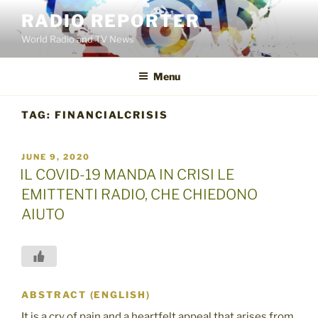
Skip
RADIO REPORTER
to
World Radio and TV News
content
Menu
TAG:
FINANCIALCRISIS
POSTED
JUNE 9, 2020
ON
IL COVID-19 MANDA IN CRISI LE
EMITTENTI RADIO, CHE CHIEDONO
AIUTO
ABSTRACT (ENGLISH)
It is a cry of pain and a heartfelt appeal that arises from