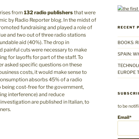
 arises from
132 radio
publishers
that were
c by Radio Reporter blog. In the midst of
omoted fundraising and played a role of
RECENT 
ue and two out of three radio stations
undable aid (40%). The drop in
BOOKS: Rise
nd painful cuts were necessary to make
SPAIN: W
 for layoffs for part of the staff. To
ter asked specific questions on these
TECHNOLO
business costs, it would make sense to
EUROPE T
 consumption absorbs 45% of a radio
to being cost-free for the government,
SUBSCRI
cing interference) and reduce
investigation are published in Italian, to
to be noti
eners.
Email*