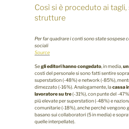
Così si è proceduto ai tagli,
strutture
Per far quadrare i conti sono state sospese c
sociali
Source
Se
gli editori hanno congedato
, in media,
un
costi del personale si sono fatti sentire sopra
superstation (-48%) e network (-85%), mentre
dimezzato (-16%). Analogamente, la
cassa i
lavoratore su tre
(-31%), con punte del -47% 
più elevate per superstation (-48%) e naziona
comunitarie (-18%), anche perché vengono ge
basano sui collaboratori (5 in media) e soprat
quelle interpellate).