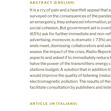
ABSTRACT (ENGLISH)
It is a cry of pain and a heartfelt appeal that
surveyed on the consequences of the pandemi
an emergency, they enhanced information, pr
social cohesion. But government aid is overd
(65%) ask for further immediate and non-ref
advertising, moreover, is dramatic (-73%) a
ends meet, dismissing collaborators and asking
assess the impact of the crisis, Radio Repor
aspects and asked if to immediately reduce 
halve the power of the transmitters: energy
stations budget. A solution that in addition 
would improve the quality of listening (redu
electromagnetic pollution. The results of the 
facilitate consultation by publishers and list
ARTICLE (IN ITALIANO)