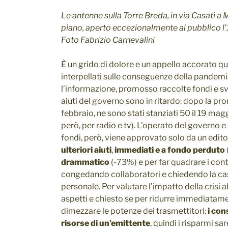
Le antenne sulla Torre Breda, in via Casati a 
piano, aperto eccezionalmente al pubblico l
Foto Fabrizio Carnevalini
È un grido di dolore e un appello accorato que
interpellati sulle conseguenze della pandem
l’informazione, promosso raccolte fondi e svo
aiuti del governo sono in ritardo: dopo la pro
febbraio, ne sono stati stanziati 50 il 19 mag
però, per radio e tv). L’operato del governo e l
fondi, però, viene approvato solo da un edito
ulteriori aiuti
,
immediati e a fondo perduto
drammatico
(-73%) e per far quadrare i cont
congedando collaboratori e chiedendo la cas
personale. Per valutare l’impatto della cris
aspetti e chiesto se per ridurre immediatame
dimezzare le potenze dei trasmettitori:
i con
risorse di un’emittente
, quindi i risparmi sa