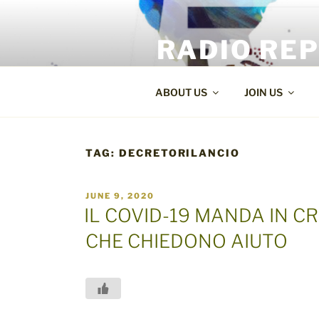
Skip
to
RADIO RE
content
World Radio and TV News
ABOUT US
JOIN US
TAG:
DECRETORILANCIO
POSTED
JUNE 9, 2020
ON
IL COVID-19 MANDA IN CR
CHE CHIEDONO AIUTO