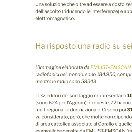
Una soluzione che oltre ad essere a costo zer
dell’ascolto (riducendo le interferenze) e a
elettromagnetico.
Ha risposto una radio su se
L’immagine elaborata da
FMLIST
–
FMSCAN
radiofonici nel mondo: sono 184.950, compr
mentre le radio sono 58543
I 132 editori del sondaggio rappresentano
10
(sono 624 per l’Agcom); di queste, 72 hanno 
multiregionali e due nazionale. Ci sono poi
31
va considerato, però, che molte non dipendo
di area cattolica associate al Corallo e quell
evangeliche censite da FMLIST-FMSCAN (dat