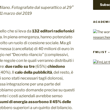
Milano. Fotografate dal superattico al 29°
’11 marzo del 2019
ACADEMI
llo che si leva da
132 editori radiofonici
ia. In piena emergenza, hanno potenziato
lto un ruolo di coesione sociale. Ma gli
messa (cancellata) di 40 milioni di euro in
FMLIST 
gio nel “Decreto rilancio” (complessivi,
e regole con le quali verranno distribuiti i
re:
due radio su tre
(65%)
chiedono
(40%). Il
calo della pubblicità
, del resto, è
i sono stati necessari tagli dolorosi,
sa integrazione per una parte del
i abbiamo posto domande precise su questi
nte i costi aziendali avrebbe senso
sumi di energia assorbono il 45% delle
rebbero superiori a un quinto del bilancio.