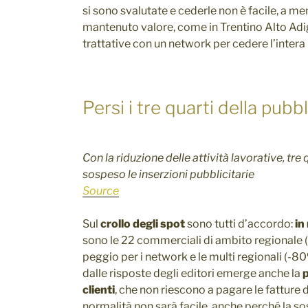
si sono svalutate e cederle non è facile, a m
mantenuto valore, come in Trentino Alto Adige
trattative con un network per cedere l’intera 
Persi i tre quarti della pubbl
Con la riduzione delle attività lavorative, tre
sospeso le inserzioni pubblicitarie
Source
Sul
crollo degli spot
sono tutti d’accordo:
in
sono le 22 commerciali di ambito regionale (
peggio per i network e le multi regionali (-80
dalle risposte degli editori emerge anche la
p
clienti
, che non riescono a pagare le fatture d
normalità non sarà facile, anche perché la so