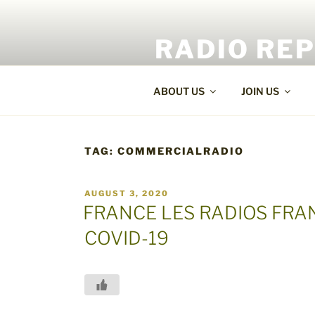
Skip
to
RADIO RE
content
World Radio and TV News
ABOUT US
JOIN US
TAG:
COMMERCIALRADIO
POSTED
AUGUST 3, 2020
ON
FRANCE LES RADIOS FRA
COVID-19