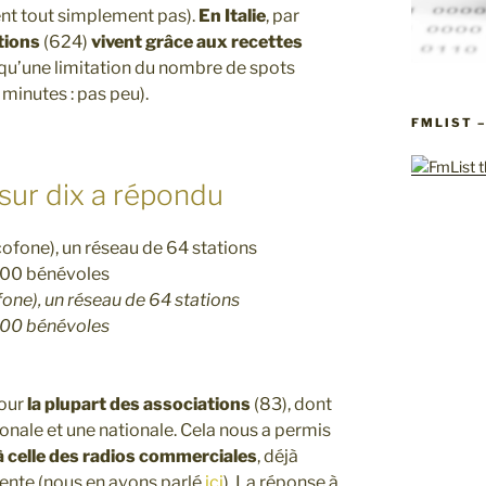
sent tout simplement pas).
En Italie
, par
tions
(624)
vivent grâce aux recettes
 a qu’une limitation du nombre de spots
 minutes : pas peu).
FMLIST 
 sur dix a répondu
one), un réseau de 64 stations
000 bénévoles
pour
la plupart des associations
(83), dont
ionale et une nationale. Cela nous a permis
à celle des radios commerciales
, déjà
ésente (nous en avons parlé
ici
). La réponse à