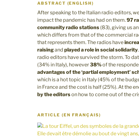
ABSTRACT (ENGLISH)
After speaking to the Italian radio editors, w
impact the pandemic has had on them.
97 ra
community radio stations
(83), giving us an
which differs from that of the commercial ra
that represents them. The radios have
incre
raising
and
played a role in social solidarity
radio editors have survived the storm. To da
(34% in Italy), however
38%
of the respond
advantages of the ‘partial employment’ s
which is a hot topic in Italy (45% of the budget
in France and the cost is half (25%). At the e
by the editors
on how to come out of the cris
ARTICLE (EN FRANÇAIS)