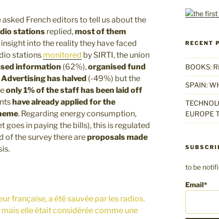
e asked French editors to tell us about the
dio stations
replied,
most of them
 insight into the reality they have faced
RECENT 
dio stations
monitored
by SIRTI, the union
ased information
(62%),
organised fund
BOOKS: Rise
.
Advertising has halved
(-49%) but the
SPAIN: W
te
only 1% of the staff has been laid off
ents
have already applied for the
TECHNOLO
cheme
. Regarding energy consumption,
EUROPE T
 goes in paying the bills), this is regulated
nd of the survey there are
proposals made
SUBSCRI
is.
to be noti
Email*