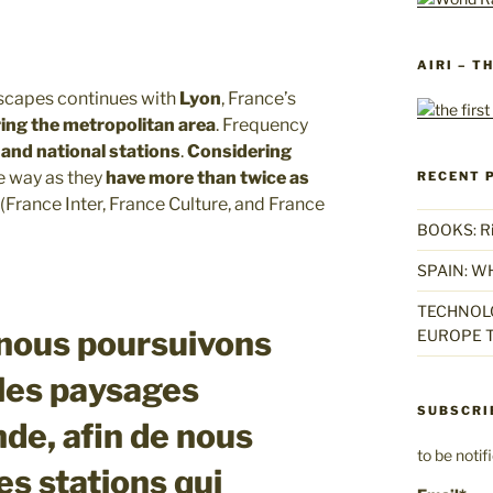
AIRI – T
dscapes continues with
Lyon
, France’s
ing the metropolitan area
. Frequency
 and national stations
.
Considering
e way as they
have more than twice as
RECENT 
(France Inter, France Culture, and France
BOOKS: Rise
SPAIN: W
TECHNOLO
 nous poursuivons
EUROPE T
 les paysages
SUBSCRI
de, afin de nous
to be noti
es stations qui