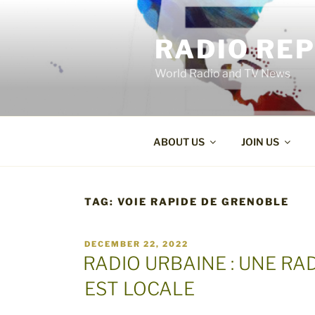
Skip
to
RADIO RE
content
World Radio and TV News
ABOUT US
JOIN US
TAG:
VOIE RAPIDE DE GRENOBLE
POSTED
DECEMBER 22, 2022
ON
RADIO URBAINE : UNE RA
EST LOCALE