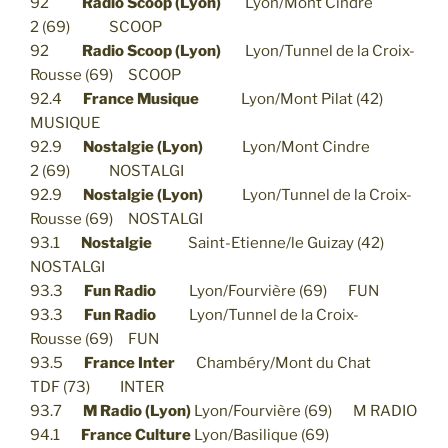
92
Radio Scoop (Lyon)
Lyon/Mont Cindre
2 (69) SCOOP
92
Radio Scoop (Lyon)
Lyon/Tunnel de la Croix-
Rousse (69) SCOOP
92.4
France Musique
Lyon/Mont Pilat (42)
MUSIQUE
92.9
Nostalgie (Lyon)
Lyon/Mont Cindre
2 (69) NOSTALGI
92.9
Nostalgie (Lyon)
Lyon/Tunnel de la Croix-
Rousse (69) NOSTALGI
93.1
Nostalgie
Saint-Etienne/le Guizay (42)
NOSTALGI
93.3
Fun Radio
Lyon/Fourvière (69) FUN
93.3
Fun Radio
Lyon/Tunnel de la Croix-
Rousse (69) FUN
93.5
France Inter
Chambéry/Mont du Chat
TDF (73) INTER
93.7
M Radio (Lyon)
Lyon/Fourvière (69) M RADIO
94.1
France Culture
Lyon/Basilique (69)