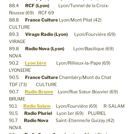
88.4
RCF (Lyon)
Lyon/Tunnel de la Croix-
Rousse (69) RCF 69
88.8
France Culture
Lyon/Mont Pilat (42)
CULTURE
89.3
Virage Radio (Lyon)
Lyon/Fourvière (69)
VIRAGE
89.8
Radio Nova (Lyon)
Lyon/Basilique (69)
NOVA
90.2
Lyon 1ère
Lyon/Rillieux-la-Pape (69)
LYON1ERE
90.5
France Culture
Chambéry/Mont du Chat
TDF (73) CULTURE
90.7
Radio Brume
Lyon/Rue Sœur-Bouvier (69)
BRUME
91.1
Radio Salam
Lyon/Fourvière (69) R-SALAM
91.5
Radio Pluriel
Lyon 1er (69) PLURIEL
91.7
Radio Nova
Saint-Etienne/le Guizay (42)
NOVA