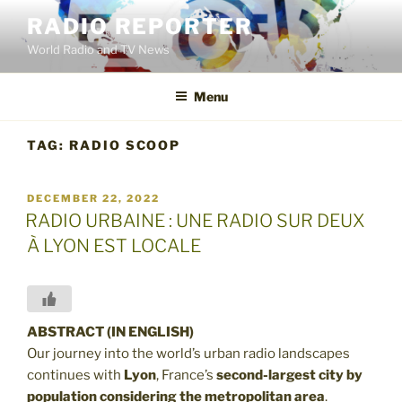
Skip
RADIO REPORTER
to
World Radio and TV News
content
Menu
TAG:
RADIO SCOOP
POSTED
DECEMBER 22, 2022
ON
RADIO URBAINE : UNE RADIO SUR DEUX
À LYON EST LOCALE
ABSTRACT (IN ENGLISH)
Our journey into the world’s urban radio landscapes
continues with
Lyon
, France’s
second-largest city by
population
considering the metropolitan area
.