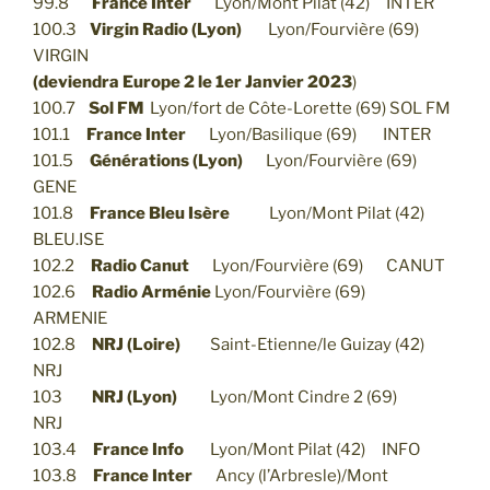
99.8
France Inter
Lyon/Mont Pilat (42) INTER
100.3
Virgin Radio (Lyon)
Lyon/Fourvière (69)
VIRGIN
(
deviendra Europe 2 le 1er Janvier 2023
)
100.7
Sol FM
Lyon/fort de Côte-Lorette (69) SOL FM
101.1
France Inter
Lyon/Basilique (69) INTER
101.5
Générations (Lyon)
Lyon/Fourvière (69)
GENE
101.8
France Bleu Isère
Lyon/Mont Pilat (42)
BLEU.ISE
102.2
Radio Canut
Lyon/Fourvière (69) CANUT
102.6
Radio Arménie
Lyon/Fourvière (69)
ARMENIE
102.8
NRJ (Loire)
Saint-Etienne/le Guizay (42)
NRJ
103
NRJ (Lyon)
Lyon/Mont Cindre 2 (69)
NRJ
103.4
France Info
Lyon/Mont Pilat (42) INFO
103.8
France Inter
Ancy (l’Arbresle)/Mont