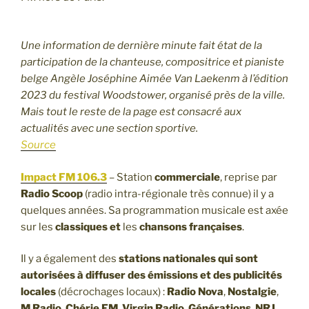
Une information de dernière minute fait état de la
participation de la chanteuse, compositrice et pianiste
belge Angèle Joséphine Aimée Van Laekenm à l’édition
2023 du festival Woodstower, organisé près de la ville.
Mais tout le reste de la page est consacré aux
actualités avec une section sportive.
Source
Impact FM 106.3
– Station
commerciale
, reprise par
Radio Scoop
(radio intra-régionale très connue) il y a
quelques années. Sa programmation musicale est axée
sur les
classiques et
les
chansons françaises
.
Il y a également des
stations nationales qui sont
autorisées à diffuser des émissions et des publicités
locales
(décrochages locaux) :
Radio Nova
,
Nostalgie
,
M Radio
,
Chérie FM
,
Virgin Radio
,
Générations
,
NRJ
,