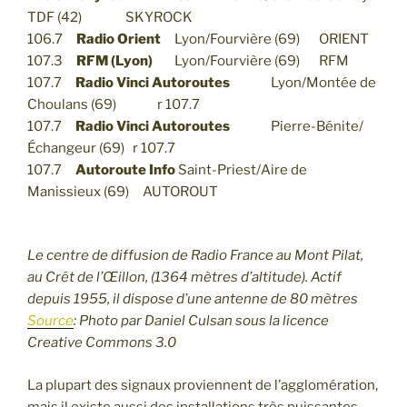
TDF (42) SKYROCK
106.7
Radio Orient
Lyon/Fourvière (69) ORIENT
107.3
RFM (Lyon)
Lyon/Fourvière (69) RFM
107.7
Radio Vinci Autoroutes
Lyon/Montée de
Choulans (69) r 107.7
107.7
Radio Vinci Autoroutes
Pierre-Bénite/
Échangeur (69) r 107.7
107.7
Autoroute Info
Saint-Priest/Aire de
Manissieux (69) AUTOROUT
Le centre de diffusion de Radio France au Mont Pilat,
au Crêt de l’Œillon, (1364 mètres d’altitude). Actif
depuis 1955, il dispose d’une antenne de 80 mètres
Source
: Photo par Daniel Culsan sous la licence
Creative Commons 3.0
La plupart des signaux proviennent de l’agglomération,
mais il existe aussi des installations très puissantes