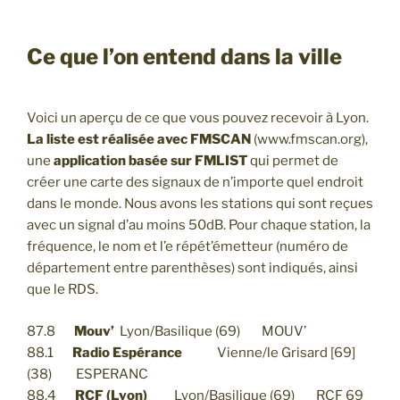
Ce que l’on entend dans la ville
Voici un aperçu de ce que vous pouvez recevoir à Lyon.
La liste est réalisée avec FMSCAN
(www.fmscan.org),
une
application basée sur FMLIST
qui permet de
créer une carte des signaux de n’importe quel endroit
dans le monde. Nous avons les stations qui sont reçues
avec un signal d’au moins 50dB. Pour chaque station, la
fréquence, le nom et l’e répét’émetteur (numéro de
département entre parenthèses) sont indiqués, ainsi
que le RDS.
87.8
Mouv’
Lyon/Basilique (69) MOUV’
88.1
Radio Espérance
Vienne/le Grisard [69]
(38) ESPERANC
88.4
RCF (Lyon)
Lyon/Basilique (69) RCF 69