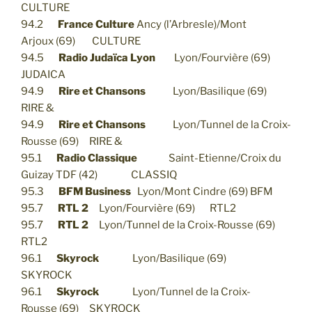
CULTURE
94.2
France Culture
Ancy (l’Arbresle)/Mont
Arjoux (69) CULTURE
94.5
Radio Judaïca Lyon
Lyon/Fourvière (69)
JUDAICA
94.9
Rire et Chansons
Lyon/Basilique (69)
RIRE &
94.9
Rire et Chansons
Lyon/Tunnel de la Croix-
Rousse (69) RIRE &
95.1
Radio Classique
Saint-Etienne/Croix du
Guizay TDF (42) CLASSIQ
95.3
BFM Business
Lyon/Mont Cindre (69) BFM
95.7
RTL 2
Lyon/Fourvière (69) RTL2
95.7
RTL 2
Lyon/Tunnel de la Croix-Rousse (69)
RTL2
96.1
Skyrock
Lyon/Basilique (69)
SKYROCK
96.1
Skyrock
Lyon/Tunnel de la Croix-
Rousse (69) SKYROCK