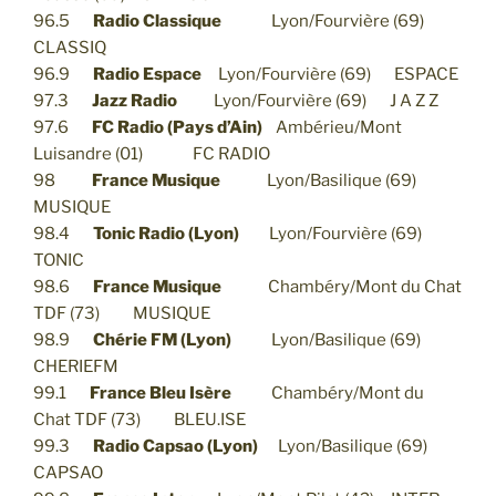
96.5
Radio Classique
Lyon/Fourvière (69)
CLASSIQ
96.9
Radio Espace
Lyon/Fourvière (69) ESPACE
97.3
Jazz Radio
Lyon/Fourvière (69) J A Z Z
97.6
FC Radio (Pays d’Ain)
Ambérieu/Mont
Luisandre (01) FC RADIO
98
France Musique
Lyon/Basilique (69)
MUSIQUE
98.4
Tonic Radio (Lyon)
Lyon/Fourvière (69)
TONIC
98.6
France Musique
Chambéry/Mont du Chat
TDF (73) MUSIQUE
98.9
Chérie FM (Lyon)
Lyon/Basilique (69)
CHERIEFM
99.1
France Bleu Isère
Chambéry/Mont du
Chat TDF (73) BLEU.ISE
99.3
Radio Capsao (Lyon)
Lyon/Basilique (69)
CAPSAO