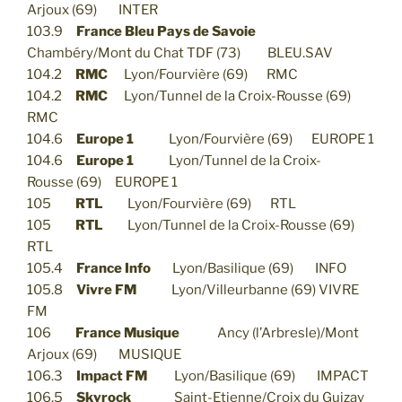
Arjoux (69) INTER
103.9
France Bleu Pays de Savoie
Chambéry/Mont du Chat TDF (73) BLEU.SAV
104.2
RMC
Lyon/Fourvière (69) RMC
104.2
RMC
Lyon/Tunnel de la Croix-Rousse (69)
RMC
104.6
Europe 1
Lyon/Fourvière (69) EUROPE 1
104.6
Europe 1
Lyon/Tunnel de la Croix-
Rousse (69) EUROPE 1
105
RTL
Lyon/Fourvière (69) RTL
105
RTL
Lyon/Tunnel de la Croix-Rousse (69)
RTL
105.4
France Info
Lyon/Basilique (69) INFO
105.8
Vivre FM
Lyon/Villeurbanne (69) VIVRE
FM
106
France Musique
Ancy (l’Arbresle)/Mont
Arjoux (69) MUSIQUE
106.3
Impact FM
Lyon/Basilique (69) IMPACT
106.5
Skyrock
Saint-Etienne/Croix du Guizay