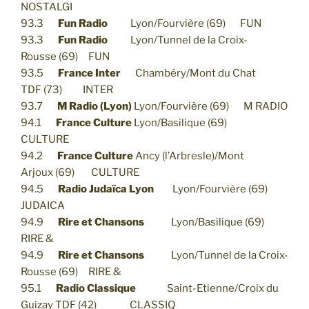
NOSTALGI
93.3
Fun Radio
Lyon/Fourvière (69) FUN
93.3
Fun Radio
Lyon/Tunnel de la Croix-
Rousse (69) FUN
93.5
France Inter
Chambéry/Mont du Chat
TDF (73) INTER
93.7
M Radio (Lyon)
Lyon/Fourvière (69) M RADIO
94.1
France Culture
Lyon/Basilique (69)
CULTURE
94.2
France Culture
Ancy (l’Arbresle)/Mont
Arjoux (69) CULTURE
94.5
Radio Judaïca Lyon
Lyon/Fourvière (69)
JUDAICA
94.9
Rire et Chansons
Lyon/Basilique (69)
RIRE &
94.9
Rire et Chansons
Lyon/Tunnel de la Croix-
Rousse (69) RIRE &
95.1
Radio Classique
Saint-Etienne/Croix du
Guizay TDF (42) CLASSIQ