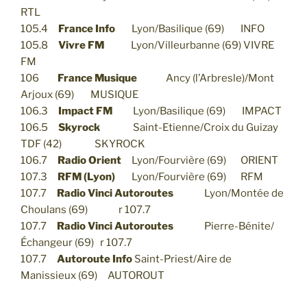
RTL
105.4
France Info
Lyon/Basilique (69) INFO
105.8
Vivre FM
Lyon/Villeurbanne (69) VIVRE
FM
106
France Musique
Ancy (l’Arbresle)/Mont
Arjoux (69) MUSIQUE
106.3
Impact FM
Lyon/Basilique (69) IMPACT
106.5
Skyrock
Saint-Etienne/Croix du Guizay
TDF (42) SKYROCK
106.7
Radio Orient
Lyon/Fourvière (69) ORIENT
107.3
RFM (Lyon)
Lyon/Fourvière (69) RFM
107.7
Radio Vinci Autoroutes
Lyon/Montée de
Choulans (69) r 107.7
107.7
Radio Vinci Autoroutes
Pierre-Bénite/
Échangeur (69) r 107.7
107.7
Autoroute Info
Saint-Priest/Aire de
Manissieux (69) AUTOROUT