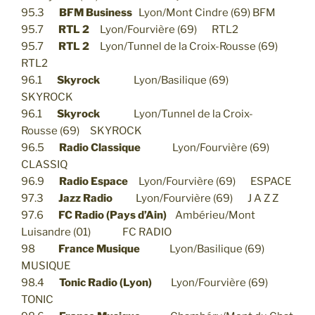
95.3
BFM Business
Lyon/Mont Cindre (69) BFM
95.7
RTL 2
Lyon/Fourvière (69) RTL2
95.7
RTL 2
Lyon/Tunnel de la Croix-Rousse (69)
RTL2
96.1
Skyrock
Lyon/Basilique (69)
SKYROCK
96.1
Skyrock
Lyon/Tunnel de la Croix-
Rousse (69) SKYROCK
96.5
Radio Classique
Lyon/Fourvière (69)
CLASSIQ
96.9
Radio Espace
Lyon/Fourvière (69) ESPACE
97.3
Jazz Radio
Lyon/Fourvière (69) J A Z Z
97.6
FC Radio (Pays d’Ain)
Ambérieu/Mont
Luisandre (01) FC RADIO
98
France Musique
Lyon/Basilique (69)
MUSIQUE
98.4
Tonic Radio (Lyon)
Lyon/Fourvière (69)
TONIC