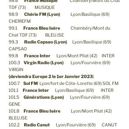
98.6
France Musique
Chambéry/Mont du Chat
TDF (73) MUSIQUE
98.9
Chérie FM (Lyon)
Lyon/Basilique (69)
CHERIEFM
99.1
France Bleu Isère
Chambéry/Mont du
Chat TDF (73) BLEU.ISE
99.3
Radio Capsao (Lyon)
Lyon/Basilique (69)
CAPSAO
99.8
France Inter
Lyon/Mont Pilat (42) INTER
100.3
Virgin Radio (Lyon)
Lyon/Fourvière (69)
VIRGIN
(
deviendra Europe 2 le 1er Janvier 2023
)
100.7
Sol FM
Lyon/fort de Côte-Lorette (69) SOL FM
101.1
France Inter
Lyon/Basilique (69) INTER
101.5
Générations (Lyon)
Lyon/Fourvière (69)
GENE
101.8
France Bleu Isère
Lyon/Mont Pilat (42)
BLEU.ISE
102.2
Radio Canut
Lyon/Fourvière (69) CANUT