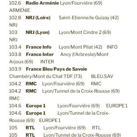
102.6
Radio Arménie
Lyon/Fourvière (69)
ARMENIE
102.8
NRJ (Loire)
Saint-Etienne/le Guizay (42)
NRJ
103
NRJ (Lyon)
Lyon/Mont Cindre 2 (69)
NRJ
103.4
France Info
Lyon/Mont Pilat (42) INFO
103.8
France Inter
Ancy (l’Arbresle)/Mont
Arjoux (69) INTER
103.9
France Bleu Pays de Savoie
Chambéry/Mont du Chat TDF (73) BLEU.SAV
104.2
RMC
Lyon/Fourvière (69) RMC
104.2
RMC
Lyon/Tunnel de la Croix-Rousse (69)
RMC
104.6
Europe 1
Lyon/Fourvière (69) EUROPE 1
104.6
Europe 1
Lyon/Tunnel de la Croix-
Rousse (69) EUROPE 1
105
RTL
Lyon/Fourvière (69) RTL
105
RTL
Lyon/Tunnel de la Croix-Rousse (69)