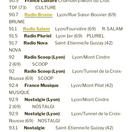
90.5
France Culture
Chambéry/Mont du Chat
TDF (73) CULTURE
90.7
Radio Brume
Lyon/Rue Sœur-Bouvier (69)
BRUME
91.1
Radio Salam
Lyon/Fourvière (69) R-SALAM
91.5
Radio Pluriel
Lyon 1er (69) PLURIEL
91.7
Radio Nova
Saint-Etienne/le Guizay (42)
NOVA
92
Radio Scoop (Lyon)
Lyon/Mont Cindre
2 (69) SCOOP
92
Radio Scoop (Lyon)
Lyon/Tunnel de la Croix-
Rousse (69) SCOOP
92.4
France Musique
Lyon/Mont Pilat (42)
MUSIQUE
92.9
Nostalgie (Lyon)
Lyon/Mont Cindre
2 (69) NOSTALGI
92.9
Nostalgie (Lyon)
Lyon/Tunnel de la Croix-
Rousse (69) NOSTALGI
93.1
Nostalgie
Saint-Etienne/le Guizay (42)