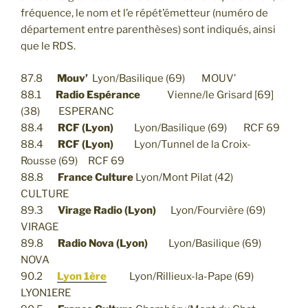
fréquence, le nom et l’e répét’émetteur (numéro de
département entre parenthèses) sont indiqués, ainsi
que le RDS.
87.8
Mouv’
Lyon/Basilique (69) MOUV’
88.1
Radio Espérance
Vienne/le Grisard [69]
(38) ESPERANC
88.4
RCF (Lyon)
Lyon/Basilique (69) RCF 69
88.4
RCF (Lyon)
Lyon/Tunnel de la Croix-
Rousse (69) RCF 69
88.8
France Culture
Lyon/Mont Pilat (42)
CULTURE
89.3
Virage Radio (Lyon)
Lyon/Fourvière (69)
VIRAGE
89.8
Radio Nova (Lyon)
Lyon/Basilique (69)
NOVA
90.2
Lyon 1ère
Lyon/Rillieux-la-Pape (69)
LYON1ERE