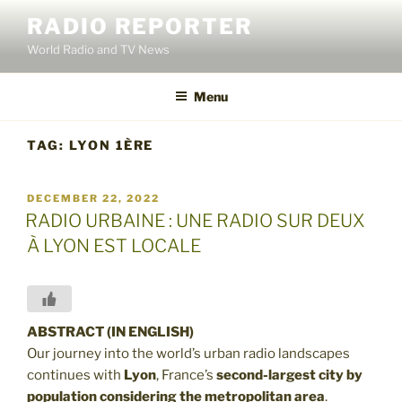
Skip
RADIO REPORTER
to
World Radio and TV News
content
Menu
TAG:
LYON 1ÈRE
POSTED
DECEMBER 22, 2022
ON
RADIO URBAINE : UNE RADIO SUR DEUX
À LYON EST LOCALE
ABSTRACT (IN ENGLISH)
Our journey into the world’s urban radio landscapes
continues with
Lyon
, France’s
second-largest city by
population
considering the metropolitan area
.