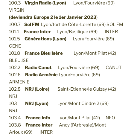
100.3
Virgin Radio (Lyon)
Lyon/Fourvière (69)
VIRGIN
(
deviendra Europe 2 le 1er Janvier 2023
)
100.7
Sol FM
Lyon/fort de Côte-Lorette (69) SOL FM
101.1
France Inter
Lyon/Basilique (69) INTER
101.5
Générations (Lyon)
Lyon/Fourvière (69)
GENE
101.8
France Bleu Isère
Lyon/Mont Pilat (42)
BLEU.ISE
102.2
Radio Canut
Lyon/Fourvière (69) CANUT
102.6
Radio Arménie
Lyon/Fourvière (69)
ARMENIE
102.8
NRJ (Loire)
Saint-Etienne/le Guizay (42)
NRJ
103
NRJ (Lyon)
Lyon/Mont Cindre 2 (69)
NRJ
103.4
France Info
Lyon/Mont Pilat (42) INFO
103.8
France Inter
Ancy (l’Arbresle)/Mont
Arjoux (69) INTER