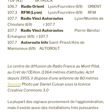
TDF (42) SKYROCK
106.7
Radio Orient
Lyon/Fourvière (69) ORIENT
107.3
RFM (Lyon)
Lyon/Fourvière (69) RFM
107.7
Radio Vinci Autoroutes
Lyon/Montée de
Choulans (69) r 107.7
107.7
Radio Vinci Autoroutes
Pierre-Bénite/
Échangeur (69) r 107.7
107.7
Autoroute Info
Saint-Priest/Aire de
Manissieux (69) AUTOROUT
Le centre de diffusion de Radio France au Mont Pilat,
au Crêt de l’Œillon, (1364 mètres d’altitude). Actif
depuis 1955, il dispose d’une antenne de 80 mètres
Source
: Photo par Daniel Culsan sous la licence
Creative Commons 3.0
La plupart des signaux proviennent de l’agglomération,
mais il existe aussi des installations très puissantes