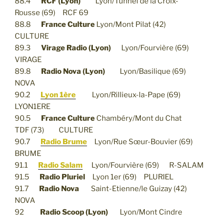
88.4
RCF (Lyon)
Lyon/Tunnel de la Croix-
Rousse (69) RCF 69
88.8
France Culture
Lyon/Mont Pilat (42)
CULTURE
89.3
Virage Radio (Lyon)
Lyon/Fourvière (69)
VIRAGE
89.8
Radio Nova (Lyon)
Lyon/Basilique (69)
NOVA
90.2
Lyon 1ère
Lyon/Rillieux-la-Pape (69)
LYON1ERE
90.5
France Culture
Chambéry/Mont du Chat
TDF (73) CULTURE
90.7
Radio Brume
Lyon/Rue Sœur-Bouvier (69)
BRUME
91.1
Radio Salam
Lyon/Fourvière (69) R-SALAM
91.5
Radio Pluriel
Lyon 1er (69) PLURIEL
91.7
Radio Nova
Saint-Etienne/le Guizay (42)
NOVA
92
Radio Scoop (Lyon)
Lyon/Mont Cindre