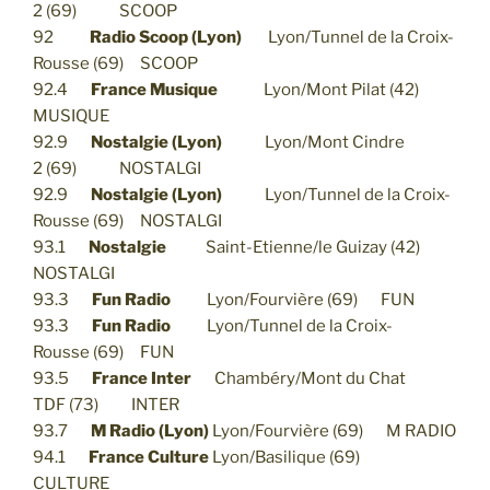
2 (69) SCOOP
92
Radio Scoop (Lyon)
Lyon/Tunnel de la Croix-
Rousse (69) SCOOP
92.4
France Musique
Lyon/Mont Pilat (42)
MUSIQUE
92.9
Nostalgie (Lyon)
Lyon/Mont Cindre
2 (69) NOSTALGI
92.9
Nostalgie (Lyon)
Lyon/Tunnel de la Croix-
Rousse (69) NOSTALGI
93.1
Nostalgie
Saint-Etienne/le Guizay (42)
NOSTALGI
93.3
Fun Radio
Lyon/Fourvière (69) FUN
93.3
Fun Radio
Lyon/Tunnel de la Croix-
Rousse (69) FUN
93.5
France Inter
Chambéry/Mont du Chat
TDF (73) INTER
93.7
M Radio (Lyon)
Lyon/Fourvière (69) M RADIO
94.1
France Culture
Lyon/Basilique (69)
CULTURE