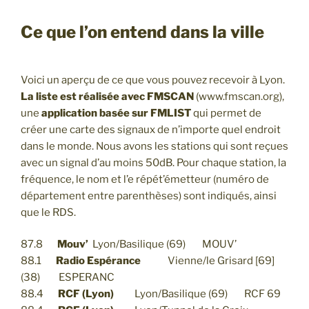
Ce que l’on entend dans la ville
Voici un aperçu de ce que vous pouvez recevoir à Lyon.
La liste est réalisée avec FMSCAN
(www.fmscan.org),
une
application basée sur FMLIST
qui permet de
créer une carte des signaux de n’importe quel endroit
dans le monde. Nous avons les stations qui sont reçues
avec un signal d’au moins 50dB. Pour chaque station, la
fréquence, le nom et l’e répét’émetteur (numéro de
département entre parenthèses) sont indiqués, ainsi
que le RDS.
87.8
Mouv’
Lyon/Basilique (69) MOUV’
88.1
Radio Espérance
Vienne/le Grisard [69]
(38) ESPERANC
88.4
RCF (Lyon)
Lyon/Basilique (69) RCF 69