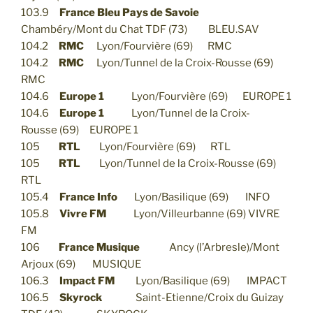
103.9
France Bleu Pays de Savoie
Chambéry/Mont du Chat TDF (73) BLEU.SAV
104.2
RMC
Lyon/Fourvière (69) RMC
104.2
RMC
Lyon/Tunnel de la Croix-Rousse (69)
RMC
104.6
Europe 1
Lyon/Fourvière (69) EUROPE 1
104.6
Europe 1
Lyon/Tunnel de la Croix-
Rousse (69) EUROPE 1
105
RTL
Lyon/Fourvière (69) RTL
105
RTL
Lyon/Tunnel de la Croix-Rousse (69)
RTL
105.4
France Info
Lyon/Basilique (69) INFO
105.8
Vivre FM
Lyon/Villeurbanne (69) VIVRE
FM
106
France Musique
Ancy (l’Arbresle)/Mont
Arjoux (69) MUSIQUE
106.3
Impact FM
Lyon/Basilique (69) IMPACT
106.5
Skyrock
Saint-Etienne/Croix du Guizay