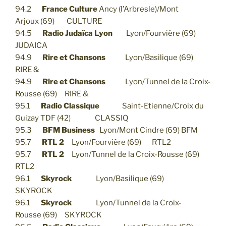
94.2
France Culture
Ancy (l’Arbresle)/Mont
Arjoux (69) CULTURE
94.5
Radio Judaïca Lyon
Lyon/Fourvière (69)
JUDAICA
94.9
Rire et Chansons
Lyon/Basilique (69)
RIRE &
94.9
Rire et Chansons
Lyon/Tunnel de la Croix-
Rousse (69) RIRE &
95.1
Radio Classique
Saint-Etienne/Croix du
Guizay TDF (42) CLASSIQ
95.3
BFM Business
Lyon/Mont Cindre (69) BFM
95.7
RTL 2
Lyon/Fourvière (69) RTL2
95.7
RTL 2
Lyon/Tunnel de la Croix-Rousse (69)
RTL2
96.1
Skyrock
Lyon/Basilique (69)
SKYROCK
96.1
Skyrock
Lyon/Tunnel de la Croix-
Rousse (69) SKYROCK