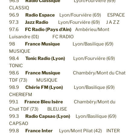
96.5
Radio Classique
Lyon/Fourvière (69)
CLASSIQ
96.9
Radio Espace
Lyon/Fourvière (69) ESPACE
97.3
Jazz Radio
Lyon/Fourvière (69) J A Z Z
97.6
FC Radio (Pays d’Ain)
Ambérieu/Mont
Luisandre (01) FC RADIO
98
France Musique
Lyon/Basilique (69)
MUSIQUE
98.4
Tonic Radio (Lyon)
Lyon/Fourvière (69)
TONIC
98.6
France Musique
Chambéry/Mont du Chat
TDF (73) MUSIQUE
98.9
Chérie FM (Lyon)
Lyon/Basilique (69)
CHERIEFM
99.1
France Bleu Isère
Chambéry/Mont du
Chat TDF (73) BLEU.ISE
99.3
Radio Capsao (Lyon)
Lyon/Basilique (69)
CAPSAO
99.8
France Inter
Lyon/Mont Pilat (42) INTER