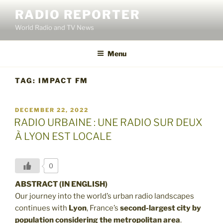
Skip
RADIO REPORTER
to
World Radio and TV News
content
Menu
TAG:
IMPACT FM
POSTED
DECEMBER 22, 2022
ON
RADIO URBAINE : UNE RADIO SUR DEUX
À LYON EST LOCALE
0
ABSTRACT (IN ENGLISH)
Our journey into the world’s urban radio landscapes
continues with
Lyon
, France’s
second-largest city by
population
considering the metropolitan area
.