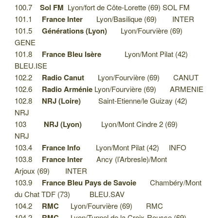
100.7
Sol FM
Lyon/fort de Côte-Lorette (69) SOL FM
101.1
France Inter
Lyon/Basilique (69) INTER
101.5
Générations (Lyon)
Lyon/Fourvière (69)
GENE
101.8
France Bleu Isère
Lyon/Mont Pilat (42)
BLEU.ISE
102.2
Radio Canut
Lyon/Fourvière (69) CANUT
102.6
Radio Arménie
Lyon/Fourvière (69) ARMENIE
102.8
NRJ (Loire)
Saint-Etienne/le Guizay (42)
NRJ
103
NRJ (Lyon)
Lyon/Mont Cindre 2 (69)
NRJ
103.4
France Info
Lyon/Mont Pilat (42) INFO
103.8
France Inter
Ancy (l’Arbresle)/Mont
Arjoux (69) INTER
103.9
France Bleu Pays de Savoie
Chambéry/Mont
du Chat TDF (73) BLEU.SAV
104.2
RMC
Lyon/Fourvière (69) RMC
104.2
RMC
Lyon/Tunnel de la Croix-Rousse (69)