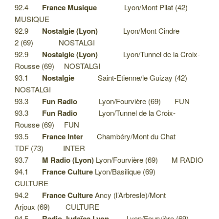
92.4
France Musique
Lyon/Mont Pilat (42)
MUSIQUE
92.9
Nostalgie (Lyon)
Lyon/Mont Cindre
2 (69) NOSTALGI
92.9
Nostalgie (Lyon)
Lyon/Tunnel de la Croix-
Rousse (69) NOSTALGI
93.1
Nostalgie
Saint-Etienne/le Guizay (42)
NOSTALGI
93.3
Fun Radio
Lyon/Fourvière (69) FUN
93.3
Fun Radio
Lyon/Tunnel de la Croix-
Rousse (69) FUN
93.5
France Inter
Chambéry/Mont du Chat
TDF (73) INTER
93.7
M Radio (Lyon)
Lyon/Fourvière (69) M RADIO
94.1
France Culture
Lyon/Basilique (69)
CULTURE
94.2
France Culture
Ancy (l’Arbresle)/Mont
Arjoux (69) CULTURE
94.5
Radio Judaïca Lyon
Lyon/Fourvière (69)