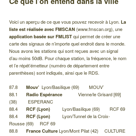
Ce que l’on entend dans la ville
Voici un aperçu de ce que vous pouvez recevoir à Lyon.
La
liste est réalisée avec FMSCAN
(www.fmscan.org), une
application basée sur FMLIST
qui permet de créer une
carte des signaux de n’importe quel endroit dans le monde.
Nous avons les stations qui sont reçues avec un signal
d’au moins 50dB. Pour chaque station, la fréquence, le nom
et l’e répét’émetteur (numéro de département entre
parenthèses) sont indiqués, ainsi que le RDS.
87.8
Mouv’
Lyon/Basilique (69) MOUV’
88.1
Radio Espérance
Vienne/le Grisard [69]
(38) ESPERANC
88.4
RCF (Lyon)
Lyon/Basilique (69) RCF 69
88.4
RCF (Lyon)
Lyon/Tunnel de la Croix-
Rousse (69) RCF 69
88.8
France Culture
Lyon/Mont Pilat (42) CULTURE