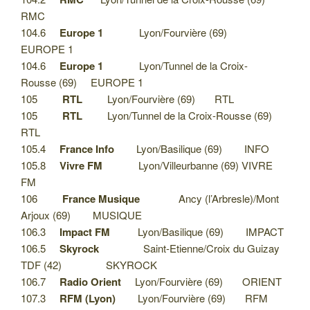
RMC
104.6
Europe 1
Lyon/Fourvière (69)
EUROPE 1
104.6
Europe 1
Lyon/Tunnel de la Croix-
Rousse (69) EUROPE 1
105
RTL
Lyon/Fourvière (69) RTL
105
RTL
Lyon/Tunnel de la Croix-Rousse (69)
RTL
105.4
France Info
Lyon/Basilique (69) INFO
105.8
Vivre FM
Lyon/Villeurbanne (69) VIVRE
FM
106
France Musique
Ancy (l’Arbresle)/Mont
Arjoux (69) MUSIQUE
106.3
Impact FM
Lyon/Basilique (69) IMPACT
106.5
Skyrock
Saint-Etienne/Croix du Guizay
TDF (42) SKYROCK
106.7
Radio Orient
Lyon/Fourvière (69) ORIENT
107.3
RFM (Lyon)
Lyon/Fourvière (69) RFM