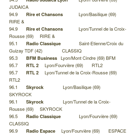
JUDAICA
94.9
Rire et Chansons
Lyon/Basilique (69)
RIRE &
94.9
Rire et Chansons
Lyon/Tunnel de la Croix-
Rousse (69) RIRE &
95.1
Radio Classique
Saint-Etienne/Croix du
Guizay TDF (42) CLASSIQ
95.3
BFM Business
Lyon/Mont Cindre (69) BFM
95.7
RTL 2
Lyon/Fourvière (69) RTL2
95.7
RTL 2
Lyon/Tunnel de la Croix-Rousse (69)
RTL2
96.1
Skyrock
Lyon/Basilique (69)
SKYROCK
96.1
Skyrock
Lyon/Tunnel de la Croix-
Rousse (69) SKYROCK
96.5
Radio Classique
Lyon/Fourvière (69)
CLASSIQ
96.9
Radio Espace
Lyon/Fourvière (69) ESPACE