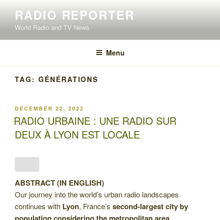
Skip
RADIO REPORTER
to
World Radio and TV News
content
Menu
TAG:
GÉNÉRATIONS
POSTED
DECEMBER 22, 2022
ON
RADIO URBAINE : UNE RADIO SUR
DEUX À LYON EST LOCALE
ABSTRACT (IN ENGLISH)
Our journey into the world’s urban radio landscapes
continues with
Lyon
, France’s
second-largest city by
population
considering the metropolitan area
.