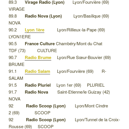
89.3
Virage Radio (Lyon)
Lyon/Fourvière (69)
VIRAGE
89.8
Radio Nova (Lyon)
Lyon/Basilique (69)
NOVA
90.2
Lyon 1ère
Lyon/Rillieux-la-Pape (69)
LYON1ERE
90.5
France Culture
Chambéry/Mont du Chat
TDF (73) CULTURE
90.7
Radio Brume
Lyon/Rue Sœur-Bouvier (69)
BRUME
91.1
Radio Salam
Lyon/Fourvière (69) R-
SALAM
91.5
Radio Pluriel
Lyon 1er (69) PLURIEL
91.7
Radio Nova
Saint-Etienne/le Guizay (42)
NOVA
92
Radio Scoop (Lyon)
Lyon/Mont Cindre
2 (69) SCOOP
92
Radio Scoop (Lyon)
Lyon/Tunnel de la Croix-
Rousse (69) SCOOP