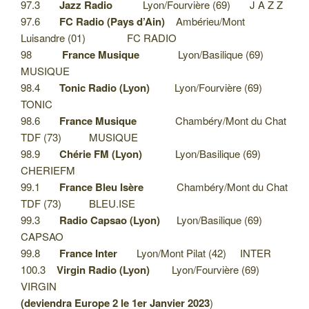
97.3
Jazz Radio
Lyon/Fourvière (69) J A Z Z
97.6
FC Radio (Pays d’Ain)
Ambérieu/Mont
Luisandre (01) FC RADIO
98
France Musique
Lyon/Basilique (69)
MUSIQUE
98.4
Tonic Radio (Lyon)
Lyon/Fourvière (69)
TONIC
98.6
France Musique
Chambéry/Mont du Chat
TDF (73) MUSIQUE
98.9
Chérie FM (Lyon)
Lyon/Basilique (69)
CHERIEFM
99.1
France Bleu Isère
Chambéry/Mont du Chat
TDF (73) BLEU.ISE
99.3
Radio Capsao (Lyon)
Lyon/Basilique (69)
CAPSAO
99.8
France Inter
Lyon/Mont Pilat (42) INTER
100.3
Virgin Radio (Lyon)
Lyon/Fourvière (69)
VIRGIN
(
deviendra Europe 2 le 1er Janvier 2023
)