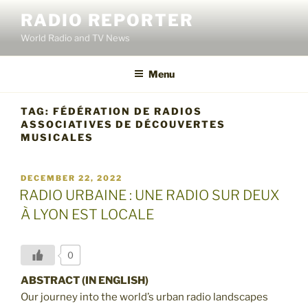
Skip
RADIO REPORTER
to
World Radio and TV News
content
Menu
TAG:
FÉDÉRATION DE RADIOS
ASSOCIATIVES DE DÉCOUVERTES
MUSICALES
POSTED
DECEMBER 22, 2022
ON
RADIO URBAINE : UNE RADIO SUR DEUX
À LYON EST LOCALE
0
ABSTRACT (IN ENGLISH)
Our journey into the world’s urban radio landscapes