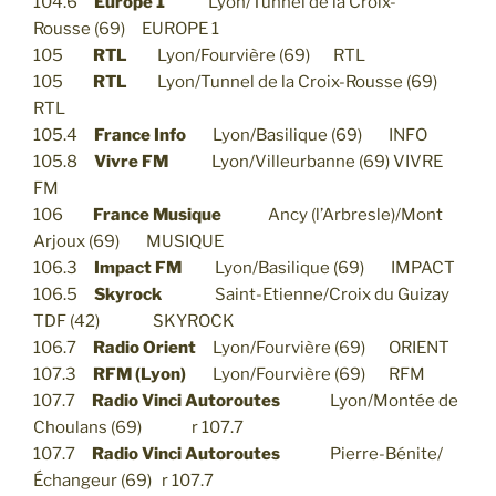
104.6
Europe 1
Lyon/Tunnel de la Croix-
Rousse (69) EUROPE 1
105
RTL
Lyon/Fourvière (69) RTL
105
RTL
Lyon/Tunnel de la Croix-Rousse (69)
RTL
105.4
France Info
Lyon/Basilique (69) INFO
105.8
Vivre FM
Lyon/Villeurbanne (69) VIVRE
FM
106
France Musique
Ancy (l’Arbresle)/Mont
Arjoux (69) MUSIQUE
106.3
Impact FM
Lyon/Basilique (69) IMPACT
106.5
Skyrock
Saint-Etienne/Croix du Guizay
TDF (42) SKYROCK
106.7
Radio Orient
Lyon/Fourvière (69) ORIENT
107.3
RFM (Lyon)
Lyon/Fourvière (69) RFM
107.7
Radio Vinci Autoroutes
Lyon/Montée de
Choulans (69) r 107.7
107.7
Radio Vinci Autoroutes
Pierre-Bénite/
Échangeur (69) r 107.7