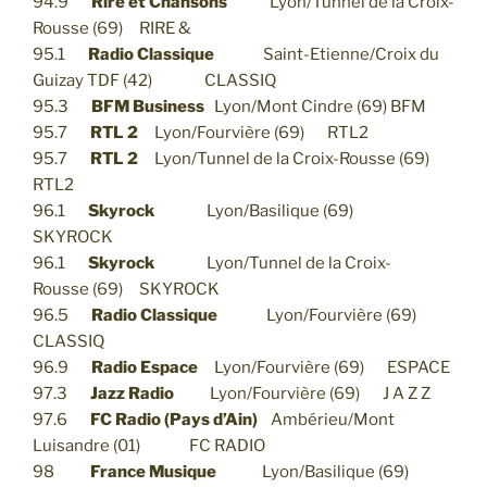
94.9
Rire et Chansons
Lyon/Tunnel de la Croix-
Rousse (69) RIRE &
95.1
Radio Classique
Saint-Etienne/Croix du
Guizay TDF (42) CLASSIQ
95.3
BFM Business
Lyon/Mont Cindre (69) BFM
95.7
RTL 2
Lyon/Fourvière (69) RTL2
95.7
RTL 2
Lyon/Tunnel de la Croix-Rousse (69)
RTL2
96.1
Skyrock
Lyon/Basilique (69)
SKYROCK
96.1
Skyrock
Lyon/Tunnel de la Croix-
Rousse (69) SKYROCK
96.5
Radio Classique
Lyon/Fourvière (69)
CLASSIQ
96.9
Radio Espace
Lyon/Fourvière (69) ESPACE
97.3
Jazz Radio
Lyon/Fourvière (69) J A Z Z
97.6
FC Radio (Pays d’Ain)
Ambérieu/Mont
Luisandre (01) FC RADIO
98
France Musique
Lyon/Basilique (69)