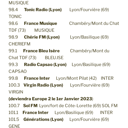
MUSIQUE
98.4
Tonic Radio (Lyon)
Lyon/Fourvière (69)
TONIC
98.6
France Musique
Chambéry/Mont du Chat
TDF (73) MUSIQUE
98.9
Chérie FM (Lyon)
Lyon/Basilique (69)
CHERIEFM
99.1
France Bleu Isère
Chambéry/Mont du
Chat TDF (73) BLEU.ISE
99.3
Radio Capsao (Lyon)
Lyon/Basilique (69)
CAPSAO
99.8
France Inter
Lyon/Mont Pilat (42) INTER
100.3
Virgin Radio (Lyon)
Lyon/Fourvière (69)
VIRGIN
(
deviendra Europe 2 le 1er Janvier 2023
)
100.7
Sol FM
Lyon/fort de Côte-Lorette (69) SOL FM
101.1
France Inter
Lyon/Basilique (69) INTER
101.5
Générations (Lyon)
Lyon/Fourvière (69)
GENE