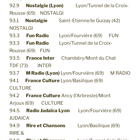
92.9
Nostalgie (Lyon)
Lyon/Tunnel de la Croix-
Rousse (69) NOSTALGI
93.1
Nostalgie
Saint-Etienne/le Guizay (42)
NOSTALGI
93.3
Fun Radio
Lyon/Fourvière (69) FUN
93.3
Fun Radio
Lyon/Tunnel de la Croix-
Rousse (69) FUN
93.5
France Inter
Chambéry/Mont du Chat
TDF (73) INTER
93.7
M Radio (Lyon)
Lyon/Fourvière (69) M RADIO
94.1
France Culture
Lyon/Basilique (69)
CULTURE
94.2
France Culture
Ancy (l’Arbresle)/Mont
Arjoux (69) CULTURE
94.5
Radio Judaïca Lyon
Lyon/Fourvière (69)
JUDAICA
94.9
Rire et Chansons
Lyon/Basilique (69)
RIRE &