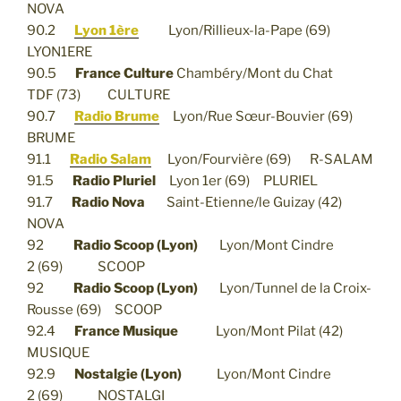
NOVA
90.2
Lyon 1ère
Lyon/Rillieux-la-Pape (69)
LYON1ERE
90.5
France Culture
Chambéry/Mont du Chat
TDF (73) CULTURE
90.7
Radio Brume
Lyon/Rue Sœur-Bouvier (69)
BRUME
91.1
Radio Salam
Lyon/Fourvière (69) R-SALAM
91.5
Radio Pluriel
Lyon 1er (69) PLURIEL
91.7
Radio Nova
Saint-Etienne/le Guizay (42)
NOVA
92
Radio Scoop (Lyon)
Lyon/Mont Cindre
2 (69) SCOOP
92
Radio Scoop (Lyon)
Lyon/Tunnel de la Croix-
Rousse (69) SCOOP
92.4
France Musique
Lyon/Mont Pilat (42)
MUSIQUE
92.9
Nostalgie (Lyon)
Lyon/Mont Cindre
2 (69) NOSTALGI