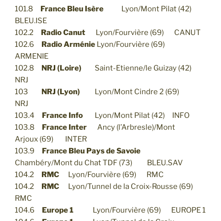
101.8
France Bleu Isère
Lyon/Mont Pilat (42)
BLEU.ISE
102.2
Radio Canut
Lyon/Fourvière (69) CANUT
102.6
Radio Arménie
Lyon/Fourvière (69)
ARMENIE
102.8
NRJ (Loire)
Saint-Etienne/le Guizay (42)
NRJ
103
NRJ (Lyon)
Lyon/Mont Cindre 2 (69)
NRJ
103.4
France Info
Lyon/Mont Pilat (42) INFO
103.8
France Inter
Ancy (l’Arbresle)/Mont
Arjoux (69) INTER
103.9
France Bleu Pays de Savoie
Chambéry/Mont du Chat TDF (73) BLEU.SAV
104.2
RMC
Lyon/Fourvière (69) RMC
104.2
RMC
Lyon/Tunnel de la Croix-Rousse (69)
RMC
104.6
Europe 1
Lyon/Fourvière (69) EUROPE 1