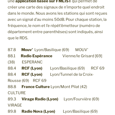
une
application basée sur FMLIST
qui permet de
créer une carte des signaux de n’importe quel endroit
dans le monde. Nous avons les stations qui sont reçues
avec un signal d’au moins 50dB. Pour chaque station, la
fréquence, le nom et l’e répét’émetteur (numéro de
département entre parenthèses) sont indiqués, ainsi
que le RDS.
87.8
Mouv’
Lyon/Basilique (69) MOUV’
88.1
Radio Espérance
Vienne/le Grisard [69]
(38) ESPERANC
88.4
RCF (Lyon)
Lyon/Basilique (69) RCF 69
88.4
RCF (Lyon)
Lyon/Tunnel de la Croix-
Rousse (69) RCF 69
88.8
France Culture
Lyon/Mont Pilat (42)
CULTURE
89.3
Virage Radio (Lyon)
Lyon/Fourvière (69)
VIRAGE
89.8
Radio Nova (Lyon)
Lyon/Basilique (69)