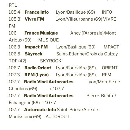
RTL
105.4
France Info
Lyon/Basilique (69) INFO
105.8
Vivre FM
Lyon/Villeurbanne (69) VIVRE
FM
106
France Musique
Ancy (l’Arbresle)/Mont
Arjoux (69) MUSIQUE
106.3
Impact FM
Lyon/Basilique (69) IMPACT
106.5
Skyrock
Saint-Etienne/Croix du Guizay
TDF (42) SKYROCK
106.7
Radio Orient
Lyon/Fourvière (69) ORIENT
107.3
RFM (Lyon)
Lyon/Fourvière (69) RFM
107.7
Radio Vinci Autoroutes
Lyon/Montée de
Choulans (69) r 107.7
107.7
Radio Vinci Autoroutes
Pierre-Bénite/
Échangeur (69) r 107.7
107.7
Autoroute Info
Saint-Priest/Aire de
Manissieux (69) AUTOROUT