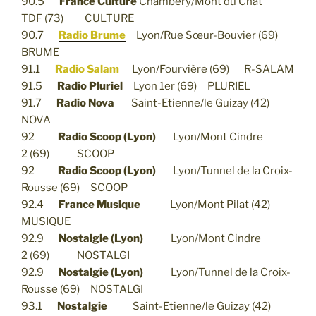
90.5
France Culture
Chambéry/Mont du Chat
TDF (73) CULTURE
90.7
Radio Brume
Lyon/Rue Sœur-Bouvier (69)
BRUME
91.1
Radio Salam
Lyon/Fourvière (69) R-SALAM
91.5
Radio Pluriel
Lyon 1er (69) PLURIEL
91.7
Radio Nova
Saint-Etienne/le Guizay (42)
NOVA
92
Radio Scoop (Lyon)
Lyon/Mont Cindre
2 (69) SCOOP
92
Radio Scoop (Lyon)
Lyon/Tunnel de la Croix-
Rousse (69) SCOOP
92.4
France Musique
Lyon/Mont Pilat (42)
MUSIQUE
92.9
Nostalgie (Lyon)
Lyon/Mont Cindre
2 (69) NOSTALGI
92.9
Nostalgie (Lyon)
Lyon/Tunnel de la Croix-
Rousse (69) NOSTALGI
93.1
Nostalgie
Saint-Etienne/le Guizay (42)