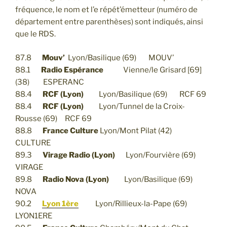
fréquence, le nom et l’e répét’émetteur (numéro de
département entre parenthèses) sont indiqués, ainsi
que le RDS.
87.8
Mouv’
Lyon/Basilique (69) MOUV’
88.1
Radio Espérance
Vienne/le Grisard [69]
(38) ESPERANC
88.4
RCF (Lyon)
Lyon/Basilique (69) RCF 69
88.4
RCF (Lyon)
Lyon/Tunnel de la Croix-
Rousse (69) RCF 69
88.8
France Culture
Lyon/Mont Pilat (42)
CULTURE
89.3
Virage Radio (Lyon)
Lyon/Fourvière (69)
VIRAGE
89.8
Radio Nova (Lyon)
Lyon/Basilique (69)
NOVA
90.2
Lyon 1ère
Lyon/Rillieux-la-Pape (69)
LYON1ERE