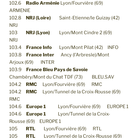
102.6
Radio Arménie
Lyon/Fourvière (69)
ARMENIE
102.8
NRJ (Loire)
Saint-Etienne/le Guizay (42)
NRJ
103
NRJ (Lyon)
Lyon/Mont Cindre 2 (69)
NRJ
103.4
France Info
Lyon/Mont Pilat (42) INFO
103.8
France Inter
Ancy (l’Arbresle)/Mont
Arjoux (69) INTER
103.9
France Bleu Pays de Savoie
Chambéry/Mont du Chat TDF (73) BLEU.SAV
104.2
RMC
Lyon/Fourvière (69) RMC
104.2
RMC
Lyon/Tunnel de la Croix-Rousse (69)
RMC
104.6
Europe 1
Lyon/Fourvière (69) EUROPE 1
104.6
Europe 1
Lyon/Tunnel de la Croix-
Rousse (69) EUROPE 1
105
RTL
Lyon/Fourvière (69) RTL
105
RTL
Lyon/Tunnel de la Croix-Rousse (69)