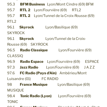
95.3
BFM Business
Lyon/Mont Cindre (69) BFM
95.7
RTL 2
Lyon/Fourvière (69) RTL2
95.7
RTL 2
Lyon/Tunnel de la Croix-Rousse (69)
RTL2
96.1
Skyrock
Lyon/Basilique (69)
SKYROCK
96.1
Skyrock
Lyon/Tunnel de la Croix-
Rousse (69) SKYROCK
96.5
Radio Classique
Lyon/Fourvière (69)
CLASSIQ
96.9
Radio Espace
Lyon/Fourvière (69) ESPACE
97.3
Jazz Radio
Lyon/Fourvière (69) J A Z Z
97.6
FC Radio (Pays d’Ain)
Ambérieu/Mont
Luisandre (01) FC RADIO
98
France Musique
Lyon/Basilique (69)
MUSIQUE
98.4
Tonic Radio (Lyon)
Lyon/Fourvière (69)
TONIC