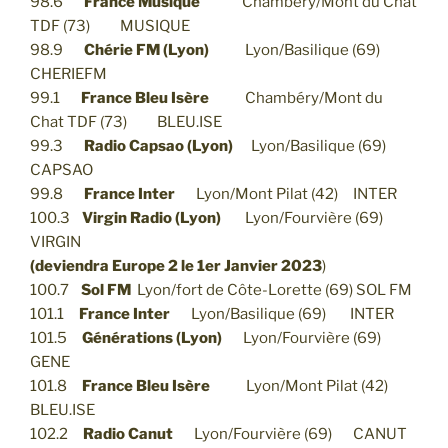
98.6
France Musique
Chambéry/Mont du Chat
TDF (73) MUSIQUE
98.9
Chérie FM (Lyon)
Lyon/Basilique (69)
CHERIEFM
99.1
France Bleu Isère
Chambéry/Mont du
Chat TDF (73) BLEU.ISE
99.3
Radio Capsao (Lyon)
Lyon/Basilique (69)
CAPSAO
99.8
France Inter
Lyon/Mont Pilat (42) INTER
100.3
Virgin Radio (Lyon)
Lyon/Fourvière (69)
VIRGIN
(
deviendra Europe 2 le 1er Janvier 2023
)
100.7
Sol FM
Lyon/fort de Côte-Lorette (69) SOL FM
101.1
France Inter
Lyon/Basilique (69) INTER
101.5
Générations (Lyon)
Lyon/Fourvière (69)
GENE
101.8
France Bleu Isère
Lyon/Mont Pilat (42)
BLEU.ISE
102.2
Radio Canut
Lyon/Fourvière (69) CANUT