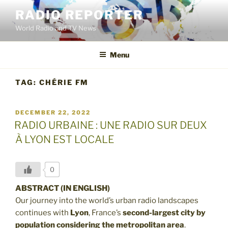
Skip
RADIO REPORTER
to
World Radio and TV News
content
Menu
TAG:
CHÉRIE FM
POSTED
DECEMBER 22, 2022
ON
RADIO URBAINE : UNE RADIO SUR DEUX
À LYON EST LOCALE
0
ABSTRACT (IN ENGLISH)
Our journey into the world’s urban radio landscapes
continues with
Lyon
, France’s
second-largest city by
population
considering the metropolitan area
.