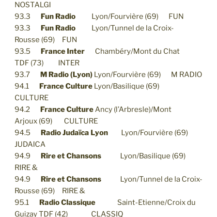
NOSTALGI
93.3
Fun Radio
Lyon/Fourvière (69) FUN
93.3
Fun Radio
Lyon/Tunnel de la Croix-
Rousse (69) FUN
93.5
France Inter
Chambéry/Mont du Chat
TDF (73) INTER
93.7
M Radio (Lyon)
Lyon/Fourvière (69) M RADIO
94.1
France Culture
Lyon/Basilique (69)
CULTURE
94.2
France Culture
Ancy (l’Arbresle)/Mont
Arjoux (69) CULTURE
94.5
Radio Judaïca Lyon
Lyon/Fourvière (69)
JUDAICA
94.9
Rire et Chansons
Lyon/Basilique (69)
RIRE &
94.9
Rire et Chansons
Lyon/Tunnel de la Croix-
Rousse (69) RIRE &
95.1
Radio Classique
Saint-Etienne/Croix du
Guizay TDF (42) CLASSIQ